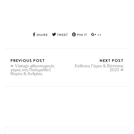
SHARE
TWEET
PIN IT
+1
PREVIOUS POST
NEXT POST
Vintage φθινοπωρινός
Εκθέσεις Γάμου & Βάπτισης
γάμος στη Πτολεμαΐδα |
2023
Μυρτώ & Ανδρέας