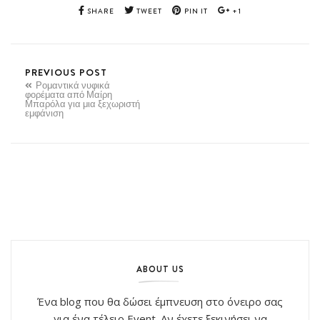
SHARE
TWEET
PIN IT
+1
PREVIOUS POST
Ρομαντικά νυφικά
φορέματα από Μαίρη
Μπαρόλα για μια ξεχωριστή
εμφάνιση
ABOUT US
Ένα blog που θα δώσει έμπνευση στο όνειρο σας
για ένα τέλειο Event. Αν έχετε ξεκινήσει να