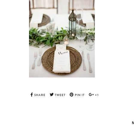
SHARE
TWEET
PIN IT
+1