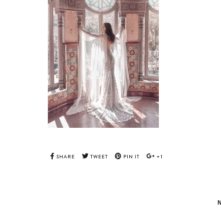
SHARE
TWEET
PIN IT
+1