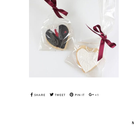
SHARE
TWEET
PIN IT
+1