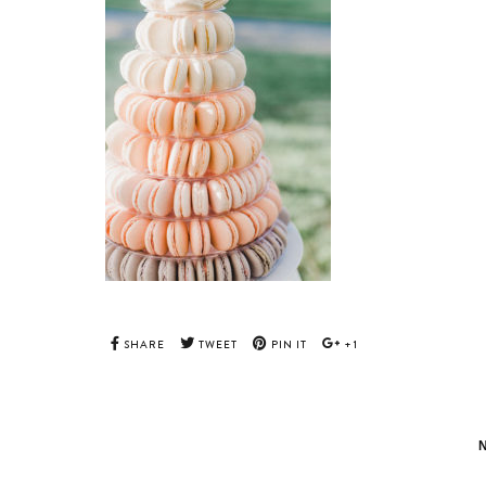
SHARE
TWEET
PIN IT
+1