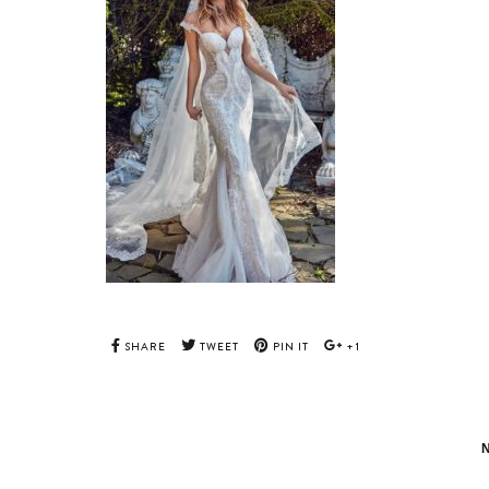
SHARE
TWEET
PIN IT
+1