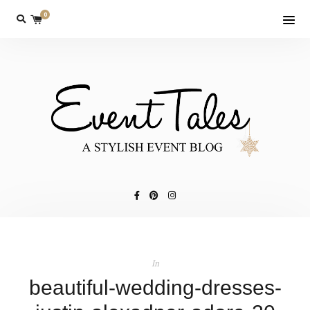
0
In
beautiful-wedding-dresses-