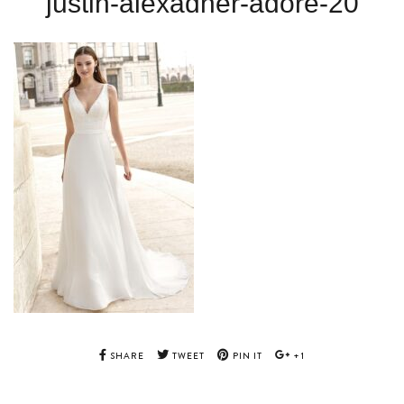
justin-alexadner-adore-20
SHARE
TWEET
PIN IT
+1