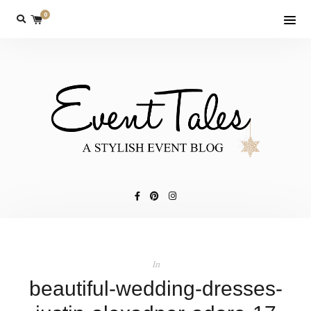
0
In
beautiful-wedding-dresses-