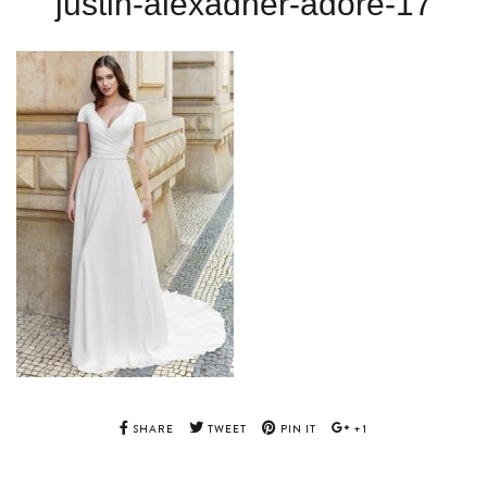
justin-alexadner-adore-17
SHARE
TWEET
PIN IT
+1