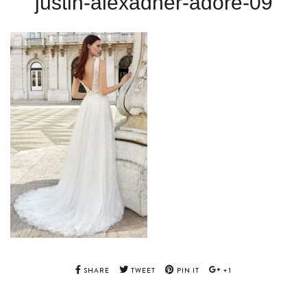
justin-alexadner-adore-09
SHARE
TWEET
PIN IT
+1