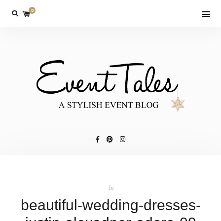
0
In
beautiful-wedding-dresses-