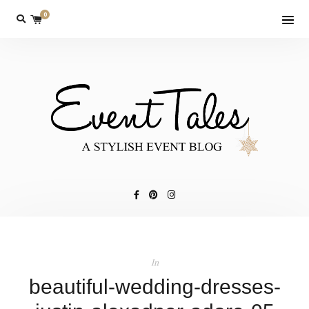
0
In
beautiful-wedding-dresses-