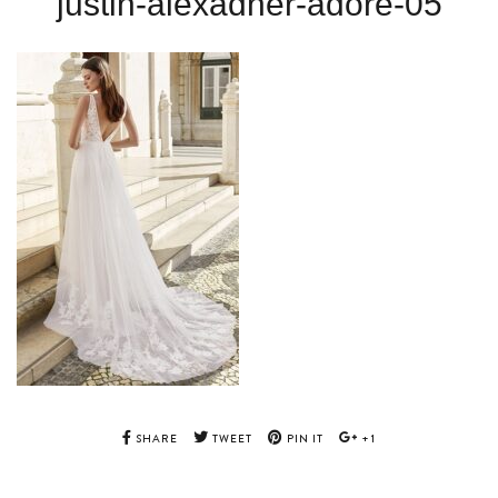
justin-alexadner-adore-05
SHARE
TWEET
PIN IT
+1