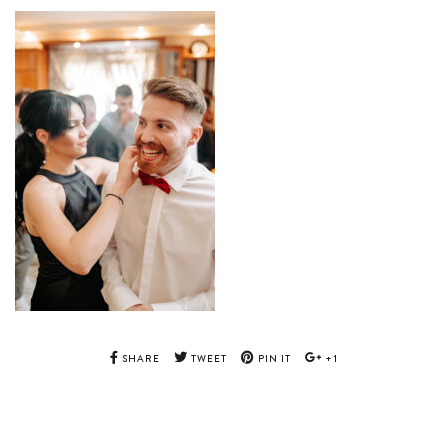
SHARE
TWEET
PIN IT
+1