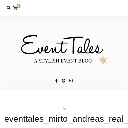
0
In
eventtales_mirto_andreas_real