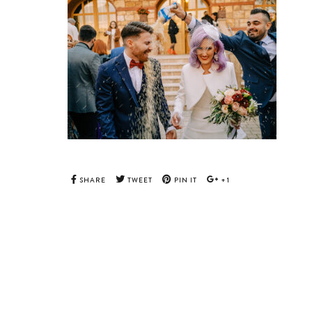
SHARE
TWEET
PIN IT
+1