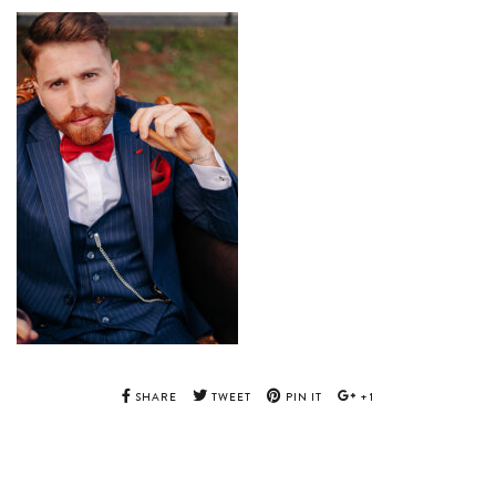
SHARE
TWEET
PIN IT
+1