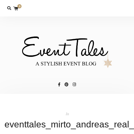
0
In
eventtales_mirto_andreas_real