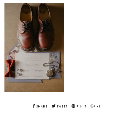
SHARE
TWEET
PIN IT
+1