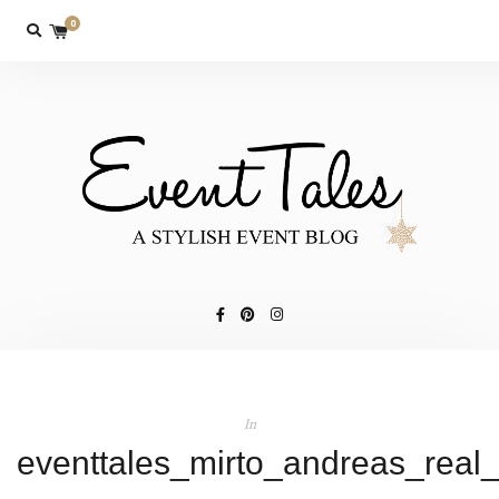
0
In
eventtales_mirto_andreas_real