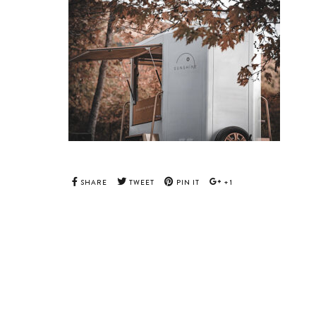
SHARE
TWEET
PIN IT
+1