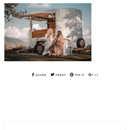
SHARE
TWEET
PIN IT
+1