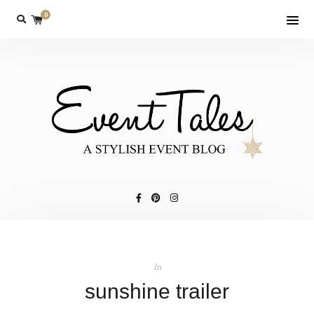
0
In
sunshine trailer