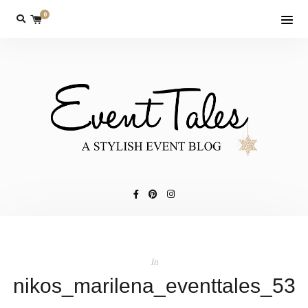
0
In
nikos_marilena_eventtales_53