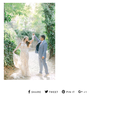
SHARE
TWEET
PIN IT
+1