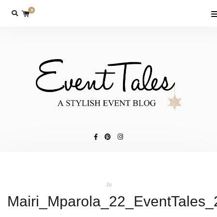
0
In
Mairi_Mparola_22_EventTales_