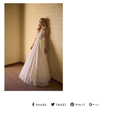
SHARE
TWEET
PIN IT
+1