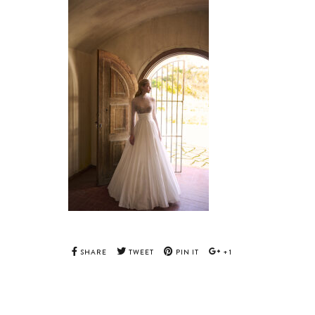
SHARE
TWEET
PIN IT
+1