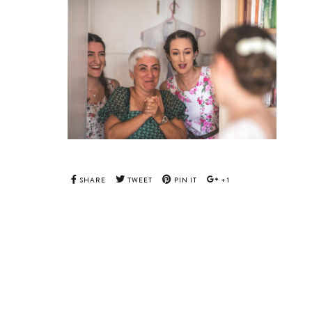
SHARE
TWEET
PIN IT
+1