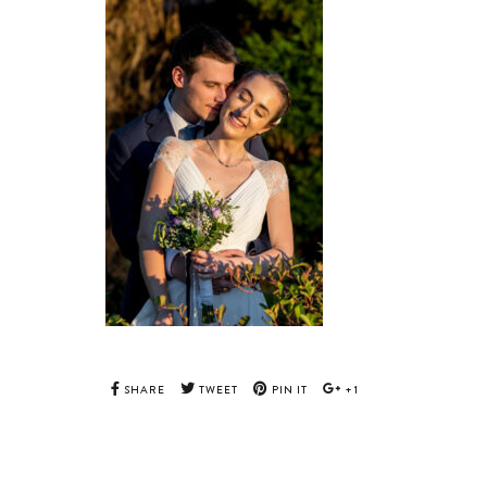
SHARE
TWEET
PIN IT
+1