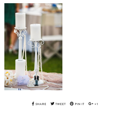
SHARE
TWEET
PIN IT
+1