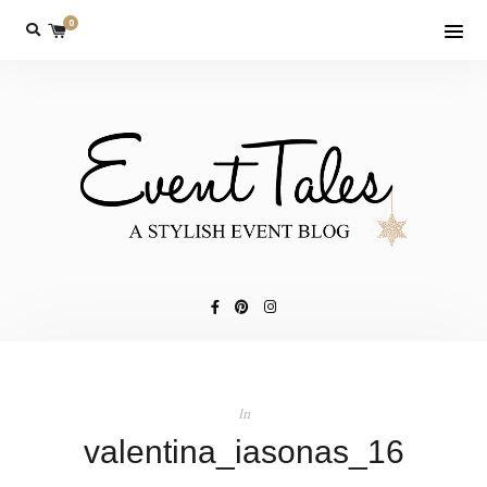
0
In
valentina_iasonas_16