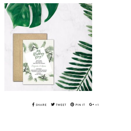
SHARE
TWEET
PIN IT
+1