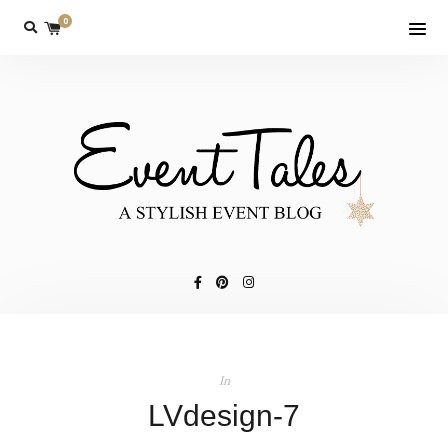
0
In
LVdesign-7