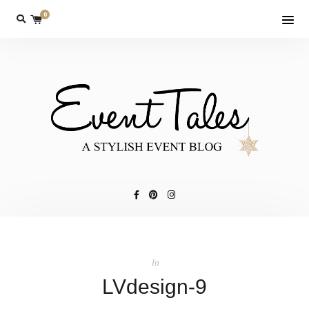
0
In
LVdesign-9