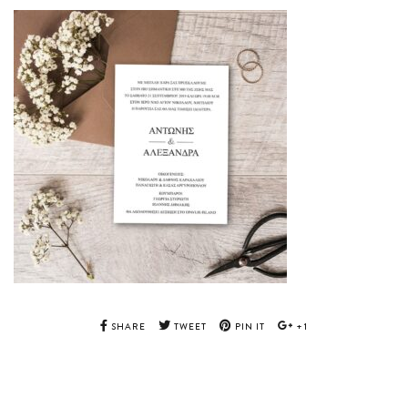
SHARE
TWEET
PIN IT
+1