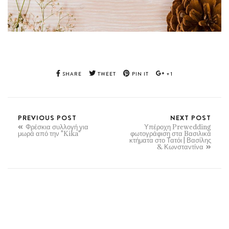
SHARE
TWEET
PIN IT
+1
PREVIOUS POST
NEXT POST
Φρέσκια συλλογή για
Υπέροχη Prewedding
μωρά από την "Kika"
φωτογράφιση στα Bασιλικά
κτήματα στο Τατόι | Βασίλης
& Κωνσταντίνα