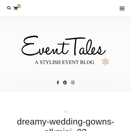
0
In
dreamy-wedding-gowns-