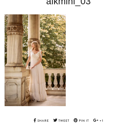
alkmini_03
SHARE
TWEET
PIN IT
+1