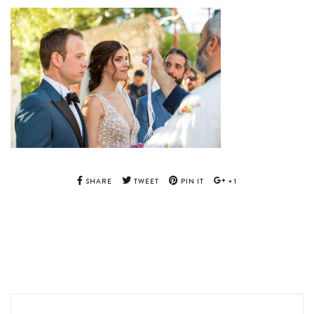
SHARE
TWEET
PIN IT
+1