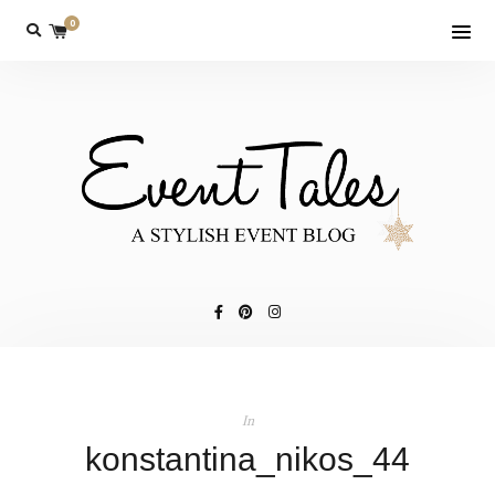
0
In
konstantina_nikos_44