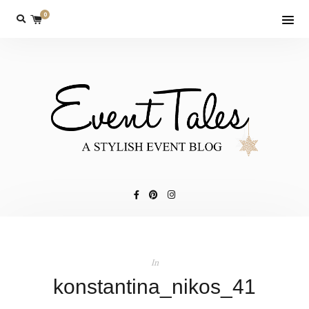
0
In
konstantina_nikos_41