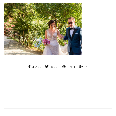
SHARE
TWEET
PIN IT
+1