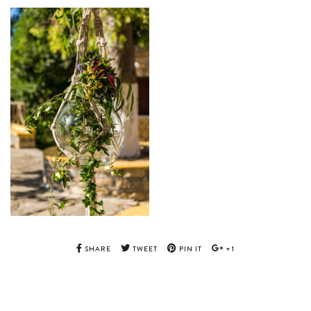
SHARE
TWEET
PIN IT
+1