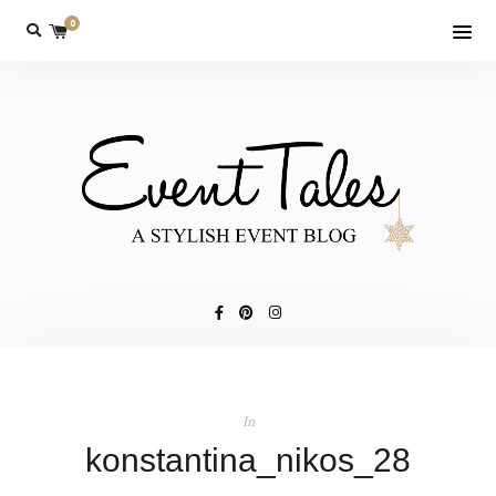
0
In
konstantina_nikos_28