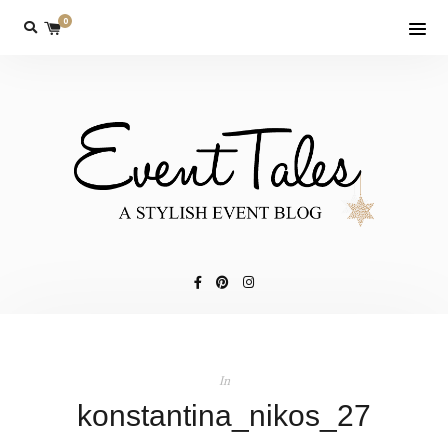
0
In
konstantina_nikos_27