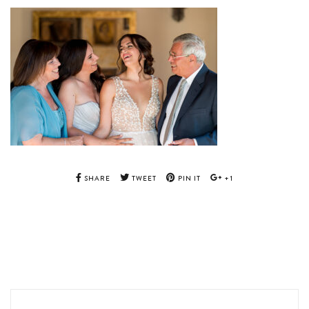
SHARE
TWEET
PIN IT
+1