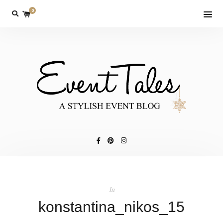
0
In
konstantina_nikos_15