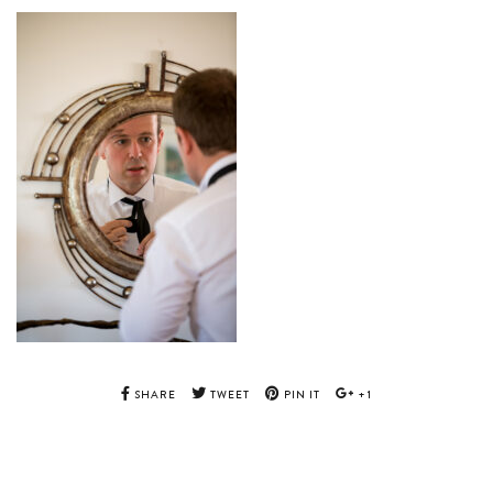
SHARE
TWEET
PIN IT
+1