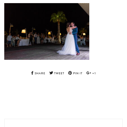
SHARE
TWEET
PIN IT
+1