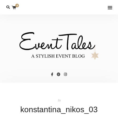
0
In
konstantina_nikos_03