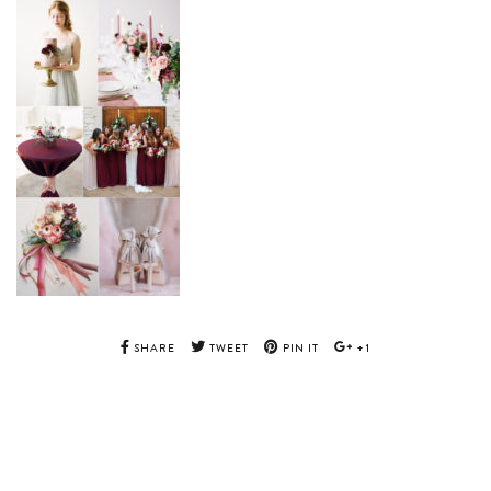
SHARE
TWEET
PIN IT
+1