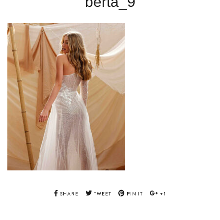
berta_9
SHARE
TWEET
PIN IT
+1