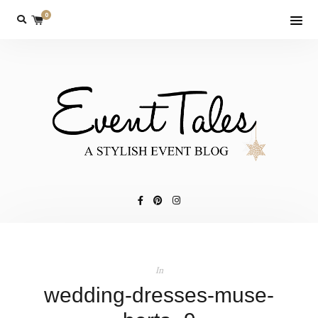
0
In
wedding-dresses-muse-