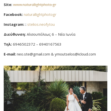
Site:
www.naturallightphoto.gr
Facebook:
naturallightphotogr
Instagram: :
stelios.neofytou
Διεύθυνση:
Αλσουπόλεως 6 – Νέα Ιωνία
Τηλ:
6946502372 – 6940167563
E-mail:
neo.ste@gmail.com & ymoutselos@icloud.com