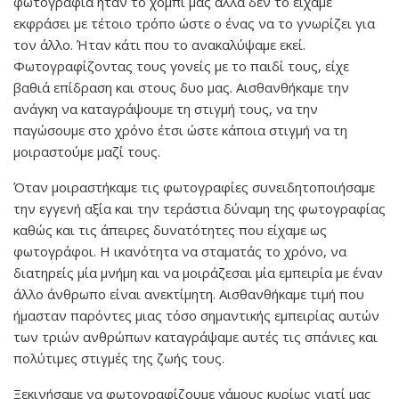
φωτογραφία ήταν το χόμπι μας αλλά δεν το είχαμε
εκφράσει με τέτοιο τρόπο ώστε ο ένας να το γνωρίζει για
τον άλλο. Ήταν κάτι που το ανακαλύψαμε εκεί.
Φωτογραφίζοντας τους γονείς με το παιδί τους, είχε
βαθιά επίδραση και στους δυο μας. Αισθανθήκαμε την
ανάγκη να καταγράψουμε τη στιγμή τους, να την
παγώσουμε στο χρόνο έτσι ώστε κάποια στιγμή να τη
μοιραστούμε μαζί τους.
Όταν μοιραστήκαμε τις φωτογραφίες συνειδητοποιήσαμε
την εγγενή αξία και την τεράστια δύναμη της φωτογραφίας
καθώς και τις άπειρες δυνατότητες που είχαμε ως
φωτογράφοι. Η ικανότητα να σταματάς το χρόνο, να
διατηρείς μία μνήμη και να μοιράζεσαι μία εμπειρία με έναν
άλλο άνθρωπο είναι ανεκτίμητη. Αισθανθήκαμε τιμή που
ήμασταν παρόντες μιας τόσο σημαντικής εμπειρίας αυτών
των τριών ανθρώπων καταγράψαμε αυτές τις σπάνιες και
πολύτιμες στιγμές της ζωής τους.
Ξεκινήσαμε να φωτογραφίζουμε γάμους κυρίως γιατί μας