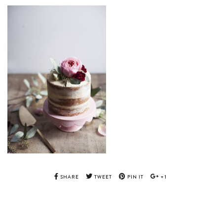
SHARE
TWEET
PIN IT
+1