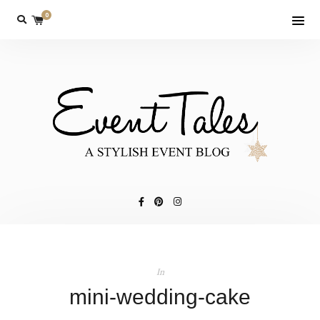
0
In
mini-wedding-cake