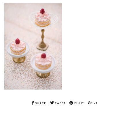
SHARE
TWEET
PIN IT
+1