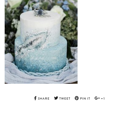
SHARE
TWEET
PIN IT
+1