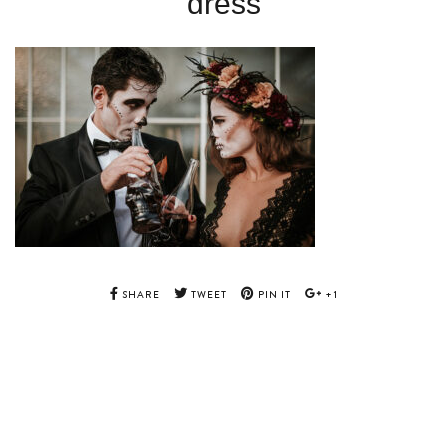
dress
SHARE
TWEET
PIN IT
+1