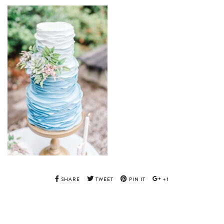
SHARE
TWEET
PIN IT
+1