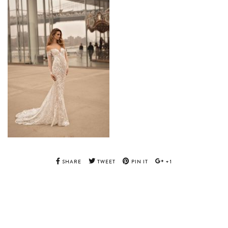
SHARE
TWEET
PIN IT
+1