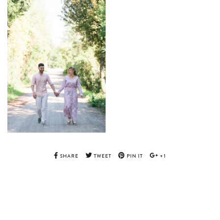
SHARE
TWEET
PIN IT
+1