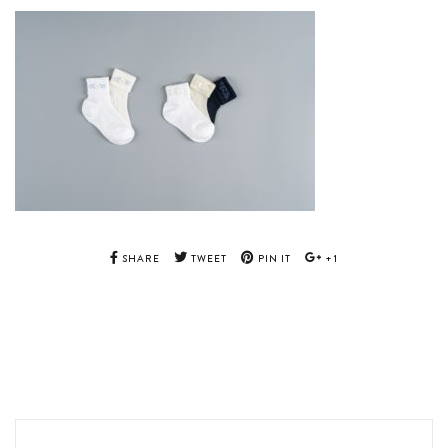
SHARE
TWEET
PIN IT
+1