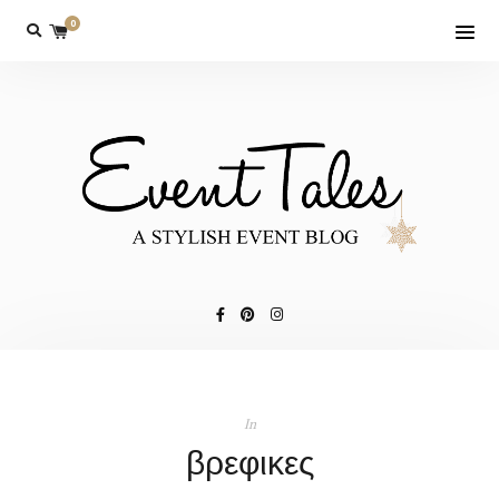
0
In
βρεφικες