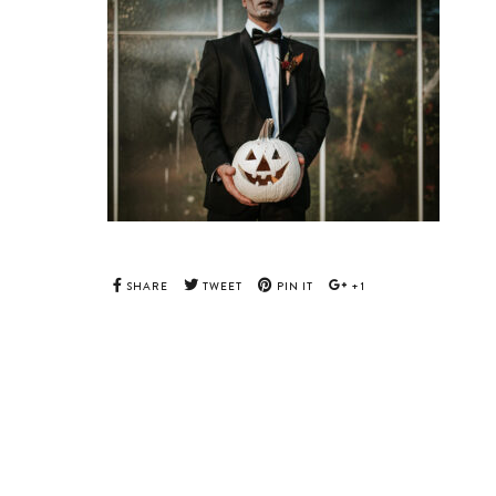
SHARE
TWEET
PIN IT
+1