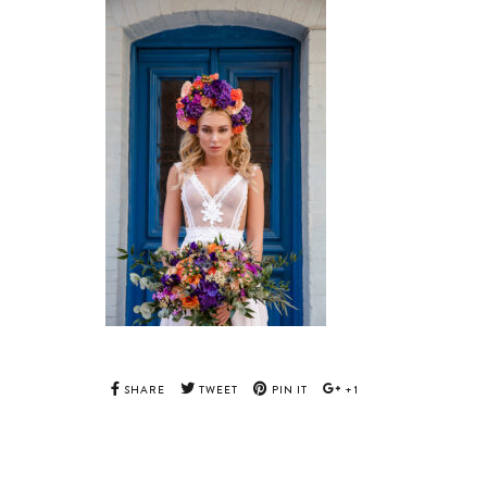
SHARE
TWEET
PIN IT
+1