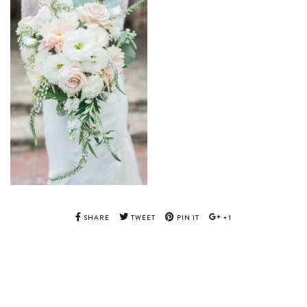
SHARE
TWEET
PIN IT
+1