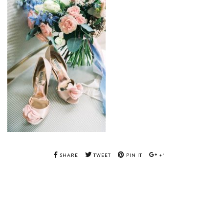
SHARE
TWEET
PIN IT
+1