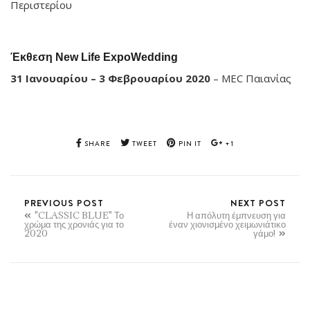
Περιστερίου
Έκθεση New Life ExpoWedding
31 Ιανουαρίου – 3 Φεβρουαρίου 2020
– MEC Παιανίας
SHARE
TWEET
PIN IT
+1
PREVIOUS POST
NEXT POST
"CLASSIC BLUE" Το
Η απόλυτη έμπνευση για
χρώμα της χρονιάς για το
έναν χιονισμένο χειμωνιάτικο
2020
γάμο!