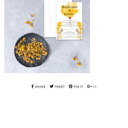
SHARE
TWEET
PIN IT
+1